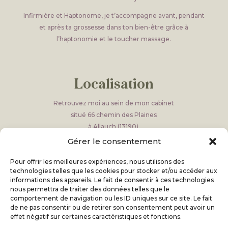
Infirmière et Haptonome, je t’accompagne avant, pendant
et après ta grossesse dans ton bien-être grâce à
l’haptonomie et le toucher massage.
Localisation
Retrouvez moi au sein de mon cabinet
situé 66 chemin des Plaines
à Allauch (13190).
Gérer le consentement
Attention au 66 portail blanc, prendre le chemin
sur la droite et descendre au vers le portal noir sur la
Pour offrir les meilleures expériences, nous utilisons des
gauche
technologies telles que les cookies pour stocker et/ou accéder aux
informations des appareils. Le fait de consentir à ces technologies
nous permettra de traiter des données telles que le
comportement de navigation ou les ID uniques sur ce site. Le fait
de ne pas consentir ou de retirer son consentement peut avoir un
Horaires
effet négatif sur certaines caractéristiques et fonctions.