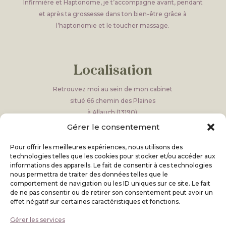
Infirmière et Haptonome, je t’accompagne avant, pendant
et après ta grossesse dans ton bien-être grâce à
l’haptonomie et le toucher massage.
Localisation
Retrouvez moi au sein de mon cabinet
situé 66 chemin des Plaines
à Allauch (13190).
Gérer le consentement
Attention au 66 portail blanc, prendre le chemin
sur la droite et descendre au vers le portal noir sur la
Pour offrir les meilleures expériences, nous utilisons des
gauche
technologies telles que les cookies pour stocker et/ou accéder aux
informations des appareils. Le fait de consentir à ces technologies
nous permettra de traiter des données telles que le
comportement de navigation ou les ID uniques sur ce site. Le fait
de ne pas consentir ou de retirer son consentement peut avoir un
Horaires
effet négatif sur certaines caractéristiques et fonctions.
Du mardi au vendredi de 10h à 19h30
Gérer les services